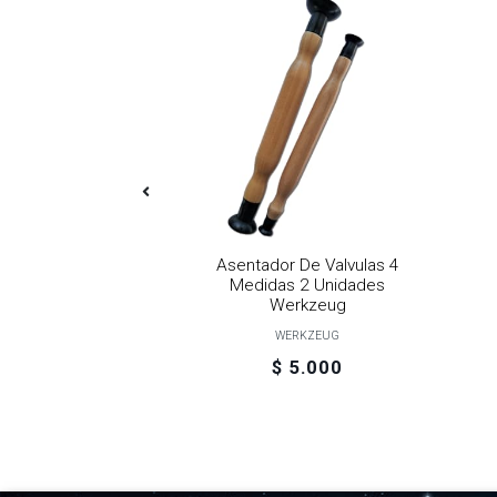
or De Impacto 13
Asentador De Valvulas 4
Pcs
Medidas 2 Unidades
Werkzeug
RKZEUG
WERKZEUG
12.900
$ 5.000