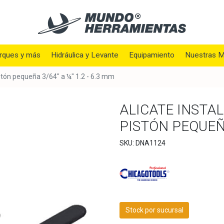
rques y más
Hidráulica y Levante
Equipamiento
Nuestras M
istón pequeña 3/64" a ¼" 1.2 - 6.3 mm
ALICATE INSTA
PISTÓN PEQUEÑA
SKU: DNA1124
Stock por sucursal