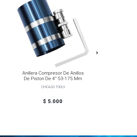
Anillera Compresor De Anillos
Anillera 6" Par
De Piston De 4" 53-175 Mm
175
CHICAGO TOOLS
CHICAGO 
$ 5.000
$ 7.