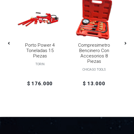
Porto Power 4
Compresimetro
G
a
Toneladas 15
Bencinero Con
Piezas
Accesorios 8
T
"
Piezas
TORIN
CHICAGO TOOLS
$ 176.000
$ 13.000