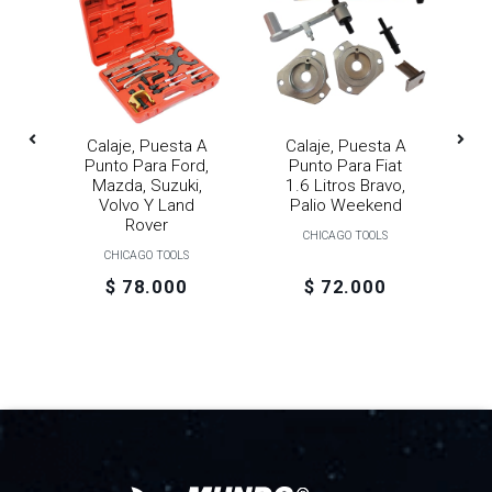
Calaje, Puesta A
Calaje, Puesta A
C
De
Punto Para Ford,
Punto Para Fiat
po
Mazda, Suzuki,
1.6 Litros Bravo,
Volvo Y Land
Palio Weekend
D
go
Rover
CHICAGO TOOLS
CHICAGO TOOLS
$ 78.000
$ 72.000