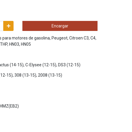
Encargar
vas para motores de gasolina, Peugeot, Citroen C3, C4,
2, THP, HN03, HN05
Cactus (14-15), C-Elysee (12-15), DS3 (12-15)
(12-15), 308 (13-15), 2008 (13-15)
, HMZ(EB2)
)