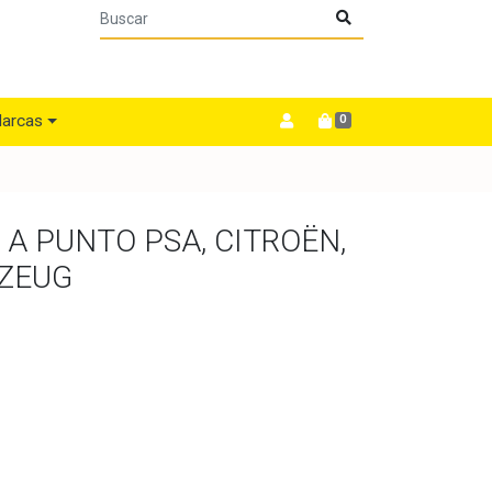
arcas
0
 A PUNTO PSA, CITROËN,
ZEUG