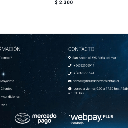
$ 2.300
RMACIÓN
CONTACTO
s somos?
San Antonio1395, Viña del Mar
+56982903917
+56323275541
 Mayorista
ventas@mundoherramientas.cl
 Clientes
Lunes a viernes 9:00 a 17:30 hrs. / Sáb
a 13:30 hrs.
 y condiciones
mprar