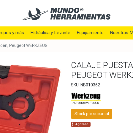
rques y más
Hidráulica y Levante
Equipamiento
Nuestras M
itroën, Peugeot WERKZEUG
CALAJE PUESTA
PEUGEOT WERK
SKU: NB010362
Stock por sucursal
Agotado.