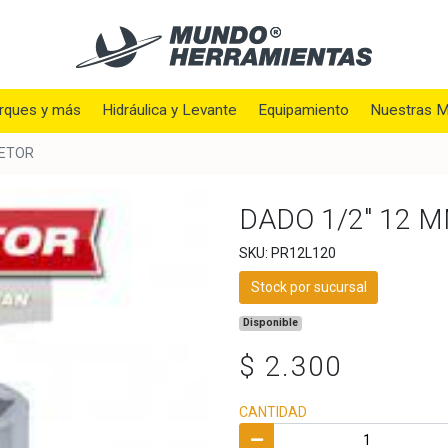
rques y más
Hidráulica y Levante
Equipamiento
Nuestras M
RETOR
DADO 1/2" 12 
SKU: PR12L120
Stock por sucursal
Disponible
$ 2.300
CANTIDAD