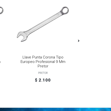
Llave Punta Corona Tipo
Dado 1/2" 19 
m
Europeo Profesional 9 Mm
PRET
Pretor
PRETOR
$ 2.100
$ 1.