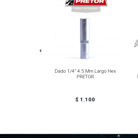
17 Mm Largo Hex
Dado 1/4" 4.5 Mm Largo Hex
RETOR
PRETOR
2.300
$ 1.100