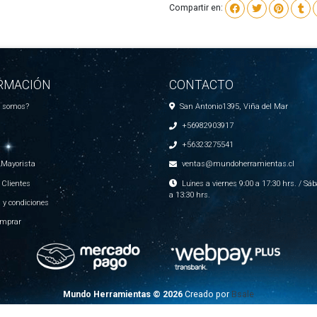
Compartir en:
RMACIÓN
CONTACTO
s somos?
San Antonio1395, Viña del Mar
+56982903917
+56323275541
 Mayorista
ventas@mundoherramientas.cl
 Clientes
Lunes a viernes 9:00 a 17:30 hrs. / Sáb
a 13:30 hrs.
 y condiciones
mprar
Mundo Herramientas © 2026
Creado por
Bsale