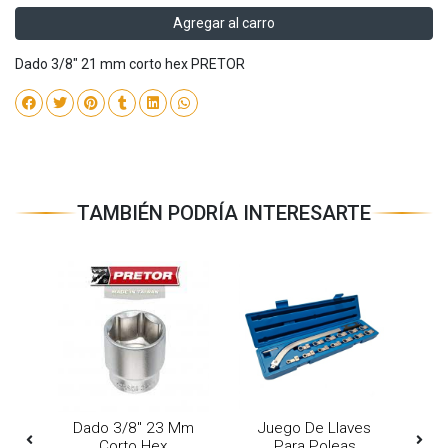
Agregar al carro
Dado 3/8" 21 mm corto hex PRETOR
TAMBIÉN PODRÍA INTERESARTE
Mm
Dado 3/8" 23 Mm
Juego De Llaves
D
Corto Hex
Para Poleas