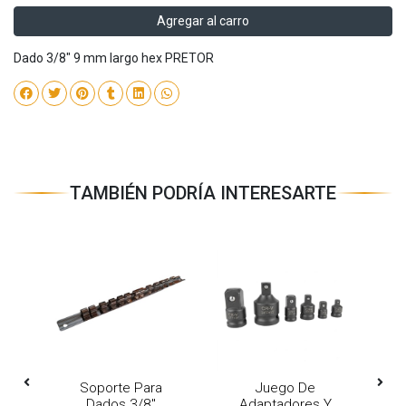
Agregar al carro
Dado 3/8" 9 mm largo hex PRETOR
TAMBIÉN PODRÍA INTERESARTE
Mm
Soporte Para
Juego De
D
Dados 3/8"
Adaptadores Y