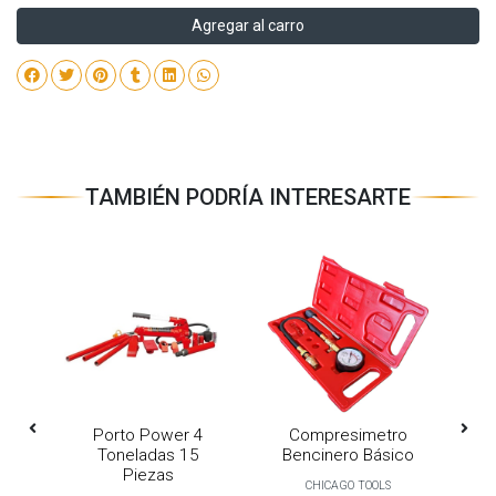
Agregar al carro
TAMBIÉN PODRÍA INTERESARTE
Mm
Porto Power 4
Compresimetro
Toneladas 15
Bencinero Básico
Piezas
CHICAGO TOOLS