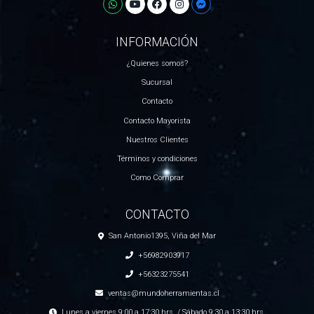
INFORMACIÓN
¿Quienes somos?
Sucursal
Contacto
Contacto Mayorista
Nuestros Clientes
Términos y condiciones
Como Comprar
CONTACTO
San Antonio1395, Viña del Mar
+56982903917
+56323275541
ventas@mundoherramientas.cl
Lunes a viernes 9:00 a 17:30 hrs. / Sábado 9:30 a 13:30 hrs.