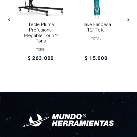
3
Tecle Pluma
Llave Fancesa
L
do
Profesional
12" Total
Plegable Torin 2
TOTAL
Tons
TORIN
$ 263.000
$ 15.000