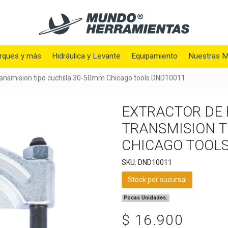
rques y más
Hidráulica y Levante
Equipamiento
Nuestras M
ransmision tipo cuchilla 30-50mm Chicago tools DND10011
EXTRACTOR DE
TRANSMISION T
CHICAGO TOOL
SKU: DND10011
Stock por sucursal
Pocas Unidades.
$ 16.900