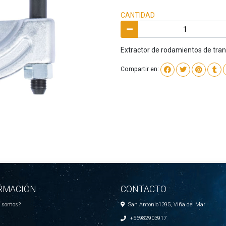
CANTIDAD
Extractor de rodamientos de tra
Compartir en:
RMACIÓN
CONTACTO
s somos?
San Antonio1395, Viña del Mar
+56982903917