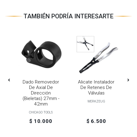
TAMBIÉN PODRÍA INTERESARTE
e
Dado Removedor
Alicate Instalador
De Axial De
De Retenes De
al
Dirección
Válvulas
(bieletas) 27mm -
V
WERKZEUG
42mm
CHICAGO TOOLS
$ 10.000
$ 6.500