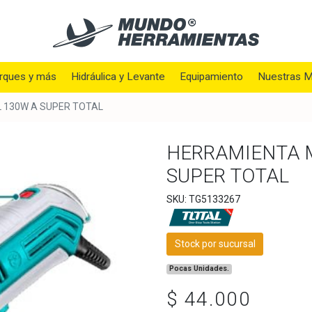
rques y más
Hidráulica y Levante
Equipamiento
Nuestras M
 130W A SUPER TOTAL
HERRAMIENTA M
SUPER TOTAL
SKU: TG5133267
Stock por sucursal
Pocas Unidades.
$ 44.000