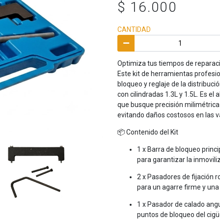
$ 16.000
CANTIDAD
Optimiza tus tiempos de reparaci
Este kit de herramientas profesi
bloqueo y reglaje de la distribu
con cilindradas 1.3L y 1.5L. Es el
que busque precisión milimétrica a
evitando daños costosos en las v
📦 Contenido del Kit
1 x Barra de bloqueo princi
para garantizar la inmovil
2 x Pasadores de fijación
para un agarre firme y una
1 x Pasador de calado angu
puntos de bloqueo del cigüe