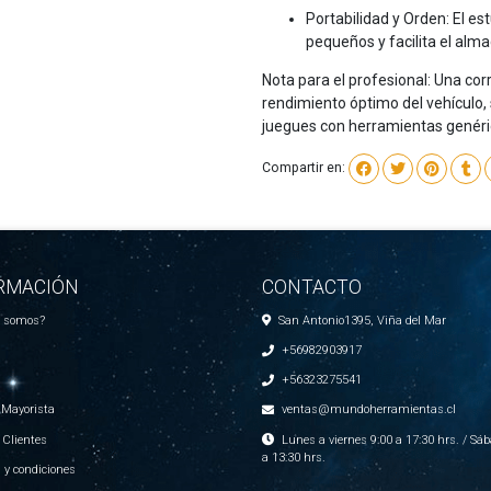
Portabilidad y Orden: El e
pequeños y facilita el al
Nota para el profesional: Una cor
rendimiento óptimo del vehículo, 
juegues con herramientas genéricas
Compartir en:
RMACIÓN
CONTACTO
s somos?
San Antonio1395, Viña del Mar
+56982903917
+56323275541
 Mayorista
ventas@mundoherramientas.cl
 Clientes
Lunes a viernes 9:00 a 17:30 hrs. / Sáb
a 13:30 hrs.
 y condiciones