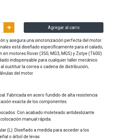
Agregar al carro
ón y asegura una sincronización perfecta del motor.
onales está diseñado específicamente para el calado,
ción en motores Rover (350, MG3, MG5) y Zotye (T600)
 aliado indispensable para cualquier taller mecánico
l sustituir la correa o cadena de distribución,
álvulas del motor.
pal: Fabricada en acero fundido de alta resistencia
ización exacta de los componentes.
 roscados: Con acabado moleteado antideslizante
 colocación manual rápida.
lar (L): Diseñado a medida para acceder a los
ñal o árbol de levas.