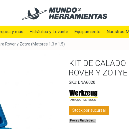
rques y más
Hidráulica y Levante
Equipamiento
Nuestras M
ara Rover y Zotye (Motores 1.3 y 1.5)
KIT DE CALADO
ROVER Y ZOTYE 
SKU: DNA6020
Stock por sucursal
Pocas Unidades.