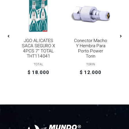
JGO ALICATES
Conector Macho
C
DE
SACA SEGURO X
Y Hembra Para
P
E
4PCS 7" TOTAL
Porto Power
THT114041
Torin
TOTAL
TORIN
$ 18.000
$ 12.000