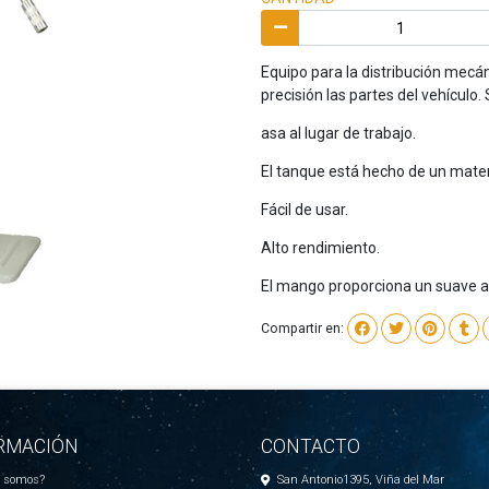
Equipo para la distribución mecán
precisión las partes del vehículo.
asa al lugar de trabajo.
El tanque está hecho de un materi
Fácil de usar.
Alto rendimiento.
El mango proporciona un suave 
Compartir en:
RMACIÓN
CONTACTO
s somos?
San Antonio1395, Viña del Mar