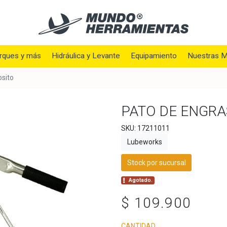
rques y más
Hidráulica y Levante
Equipamiento
Nuestras M
osito
PATO DE ENGRA
SKU: 17211011
Lubeworks
Stock por sucursal
Agotado.
$ 109.900
CANTIDAD