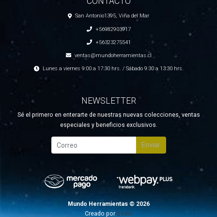
CONTACTO
San Antonio1395, Viña del Mar
+56982903917
+56323275541
ventas@mundoherramientas.cl
Lunes a viernes 9:00 a 17:30 hrs. / Sábado 9:30 a 13:30 hrs.
NEWSLETTER
Sé el primero en enterarte de nuestras nuevas colecciones, ventas
especiales y beneficios exclusivos.
Enviar
Mundo Herramientas © 2026
Creado por
Bsale