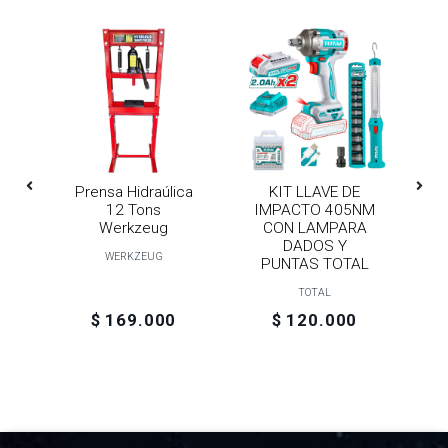
ro
Prensa Hidraúlica
KIT LLAVE DE
a
12 Tons
IMPACTO 405NM
Werkzeug
CON LAMPARA
DADOS Y
WERKZEUG
PUNTAS TOTAL
TOTAL
$ 169.000
$ 120.000