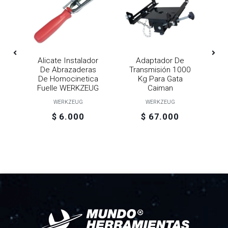
Alicate Instalador
Adaptador De
J
De Abrazaderas
Transmisión 1000
I
De Homocinetica
Kg Para Gata
Fuelle WERKZEUG
Caiman
WERKZEUG
WERKZEUG
$ 6.000
$ 67.000