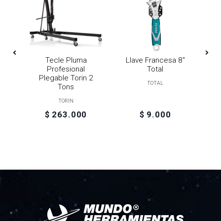
3
Tecle Pluma
Llave Francesa 8"
do
Profesional
Total
P
Plegable Torin 2
TOTAL
Tons
TORIN
$ 263.000
$ 9.000