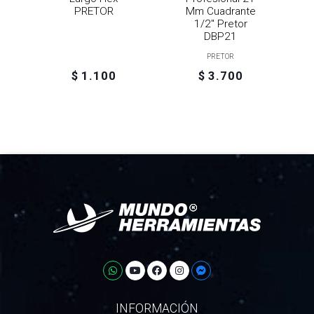
0
PRETOR
Mm Cuadrante
1/2" Pretor
DBP21
PRETOR
$ 1.100
$ 3.700
INFORMACIÓN