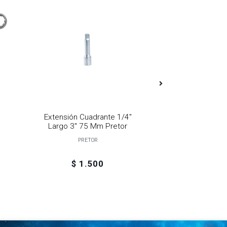
Extensión Cuadrante 1/4"
Dado 1/4" 11 
Largo 3" 75 Mm Pretor
PRET
PRETOR
$ 1.500
$ 7