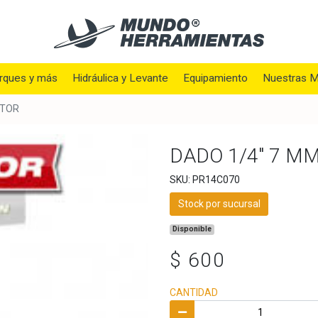
rques y más
Hidráulica y Levante
Equipamiento
Nuestras M
ETOR
DADO 1/4" 7 M
SKU: PR14C070
Stock por sucursal
Disponible
$ 600
CANTIDAD