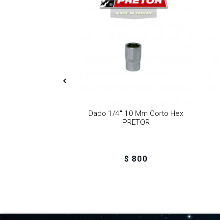
9 Mm Corto Hex
Dado 1/4" 10 Mm Corto Hex
 PR14C090
PRETOR
 600
$ 800