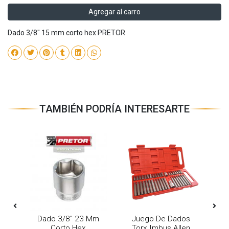
Agregar al carro
Dado 3/8" 15 mm corto hex PRETOR
TAMBIÉN PODRÍA INTERESARTE
Mm
Dado 3/8" 23 Mm
Juego De Dados
D
Corto Hex
Torx Imbus Allen