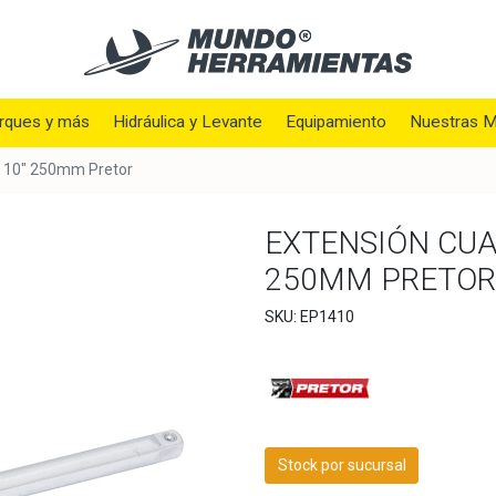
rques y más
Hidráulica y Levante
Equipamiento
Nuestras M
o 10" 250mm Pretor
EXTENSIÓN CUA
250MM PRETOR
SKU: EP1410
Stock por sucursal