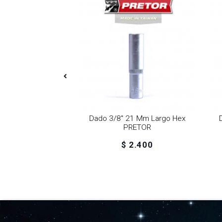
24 Mm Largo Hex
Dado 3/8" 21 Mm Largo Hex
RETOR
PRETOR
4.200
$ 2.400