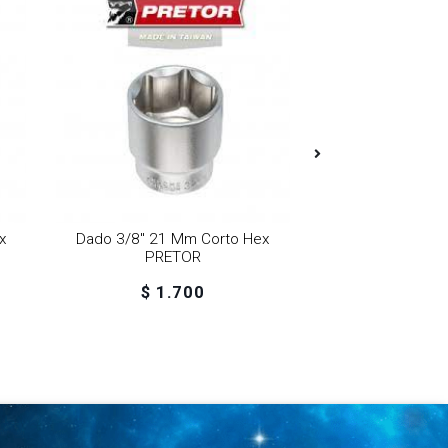
x
Dado 3/8" 21 Mm Corto Hex
Dado 3/8" 22 
PRETOR
PRET
$ 1.700
$ 1.