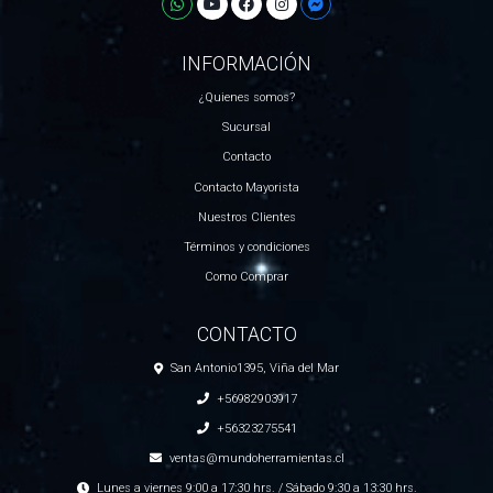
INFORMACIÓN
¿Quienes somos?
Sucursal
Contacto
Contacto Mayorista
Nuestros Clientes
Términos y condiciones
Como Comprar
CONTACTO
San Antonio1395, Viña del Mar
+56982903917
+56323275541
ventas@mundoherramientas.cl
Lunes a viernes 9:00 a 17:30 hrs. / Sábado 9:30 a 13:30 hrs.