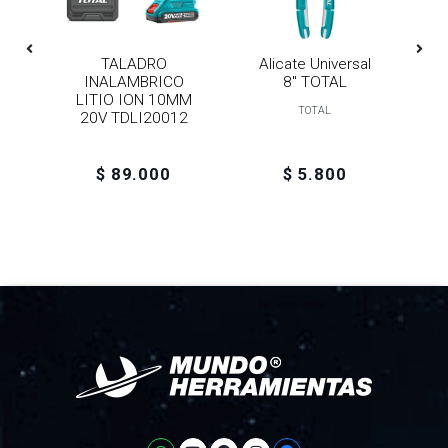
TALADRO
Alicate Universal
W
INALAMBRICO
8" TOTAL
D
L
LITIO ION 10MM
P
TOTAL
20V TDLI20012
$ 89.000
$ 5.800