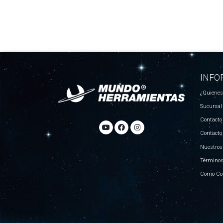
INFO
¿Quiene
Sucursal
Contacto
Contacto
Nuestros
Términos
Como Co