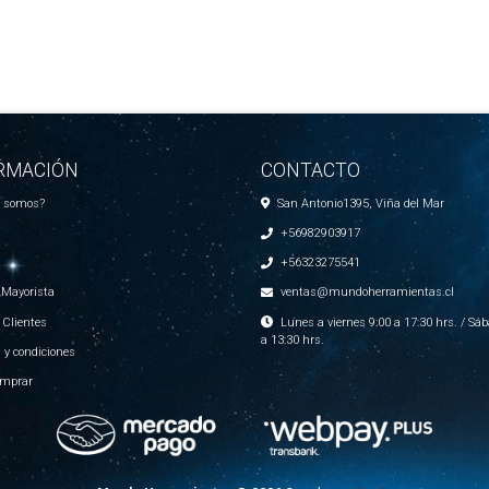
RMACIÓN
CONTACTO
s somos?
San Antonio1395, Viña del Mar
+56982903917
+56323275541
 Mayorista
ventas@mundoherramientas.cl
 Clientes
Lunes a viernes 9:00 a 17:30 hrs. / Sáb
a 13:30 hrs.
 y condiciones
mprar