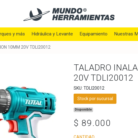
rques y más
Hidráulica y Levante
Equipamiento
Nuestras M
ION 10MM 20V TDLI20012
TALADRO INALA
20V TDLI20012
SKU: TDLI20012
Stock por sucursal
Disponible
$ 89.000
CANTIDAD