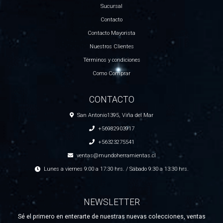
Sucursal
Contacto
Contacto Mayorista
Nuestros Clientes
Términos y condiciones
Como Comprar
CONTACTO
San Antonio1395, Viña del Mar
+56982903917
+56323275541
ventas@mundoherramientas.cl
Lunes a viernes 9:00 a 17:30 hrs. / Sábado 9:30 a 13:30 hrs.
NEWSLETTER
Sé el primero en enterarte de nuestras nuevas colecciones, ventas