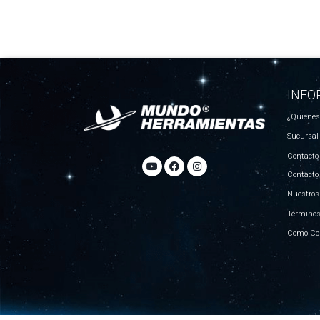
INFO
¿Quiene
Sucursal
Contacto
Contacto
Nuestros
Términos
Como Co