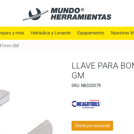
rques y más
Hidráulica y Levante
Equipamiento
Nuestras M
e 41mm GM
LLAVE PARA BO
GM
SKU: NB020079
Stock por sucursal