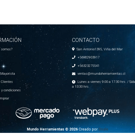
RMACIÓN
CONTACTO
s somos?
San Antonio1395, Viña del Mar
+56982903917
+56323275541
 Mayorista
ventas@mundoherramientas.cl
 Clientes
Lunes a viernes 9:00 a 17:30 hrs. / Sáb
a 13:30 hrs.
 y condiciones
mprar
Mundo Herramientas © 2026
Creado por
Bsale