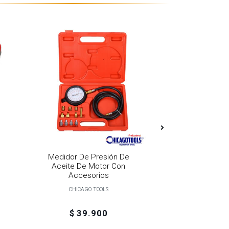
Medidor De Presión De
Llave Saca Filt
Aceite De Motor Con
Ajustable 
Accesorios
PRET
CHICAGO TOOLS
$ 39.900
$ 15.