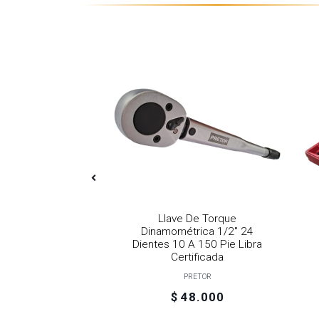
 De Torque
Llave De Torque
trica 1/4" 24
Dinamométrica 1/2" 24
 A 16 Pie Libra
Dientes 10 A 150 Pie Libra
cada Pretor
Certificada
PRETOR
47.000
$ 48.000