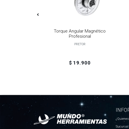
e 2 Patas Pesado
Torque Angular Magnético
cago Tools
Profesional
PRETOR
15.300
$ 19.900
INFO
¿Quiene
Sucursal