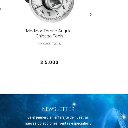
Medidor Torque Angular
Compresimetr
Chicago Tools
Con Accesori
CHICAGO TOOLS
CHICAGO 
$ 5.000
$ 13.
NEWSLETTER
Sé el primero en enterarte de nuestras
nuevas colecciones, ventas especiales y