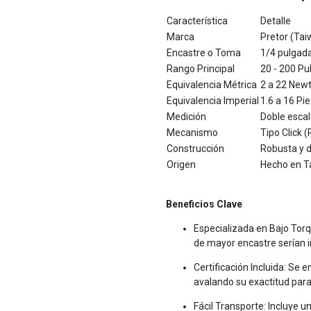
Característica
Detalle
Marca
Pretor (Ta
Encastre o Toma
1/4 pulgada
Rango Principal
20 - 200 Pu
Equivalencia Métrica
2 a 22 New
Equivalencia Imperial
1.6 a 16 Pie
Medición
Doble escal
Mecanismo
Tipo Click (
Construcción
Robusta y d
Origen
Hecho en T
Beneficios Clave
Especializada en Bajo Torq
de mayor encastre serían 
Certificación Incluida: Se e
avalando su exactitud para
Fácil Transporte: Incluye u