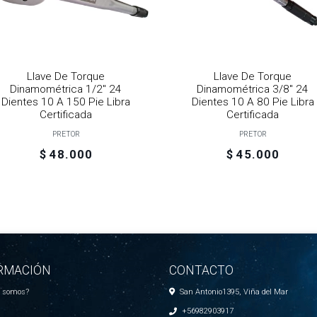
Llave De Torque
Llave De Torque
Dinamométrica 1/2" 24
Dinamométrica 3/8" 24
Dientes 10 A 150 Pie Libra
Dientes 10 A 80 Pie Libra
Certificada
Certificada
PRETOR
PRETOR
$ 48.000
$ 45.000
RMACIÓN
CONTACTO
s somos?
San Antonio1395, Viña del Mar
+56982903917