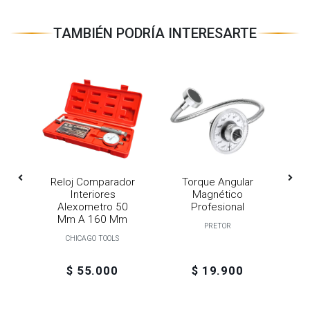
TAMBIÉN PODRÍA INTERESARTE
ue
Reloj Comparador
Torque Angular
L
a
Interiores
Magnético
s
Alexometro 50
Profesional
ra
Mm A 160 Mm
PRETOR
or
L
CHICAGO TOOLS
$ 55.000
$ 19.900